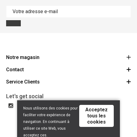
Notre magasin
Contact
Le Ravito
Allee Verte 37
Service Clients
Contactez-nous
4600 Visé
Route
Conditions Générales
Let's get social
+32 4 374 01 31
BE0632.690.220
Privacy Policy
Nous utilisons des cookies pour
Acceptez
Disclaimer
faciliter votre expérience de
tous les
cookies
navigation. En continuant à
utiliser ce site Web, vous
acceptez ces.