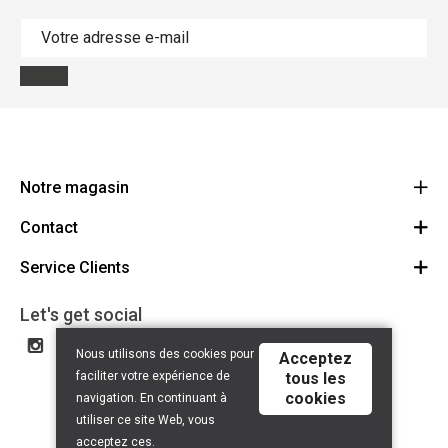
Notre magasin
Contact
Le Ravito
Allee Verte 37
Service Clients
Contactez-nous
4600 Visé
Route
Conditions Générales
Let's get social
+32 4 374 01 31
BE0632.690.220
Privacy Policy
Nous utilisons des cookies pour
Acceptez
Disclaimer
faciliter votre expérience de
tous les
cookies
navigation. En continuant à
utiliser ce site Web, vous
acceptez ces.