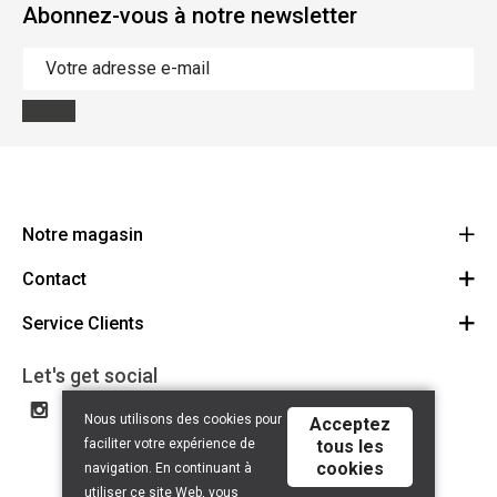
Abonnez-vous à notre newsletter
Notre magasin
Contact
Le Ravito
Allee Verte 37
Service Clients
Contactez-nous
4600 Visé
Route
Conditions Générales
Let's get social
+32 4 374 01 31
BE0632.690.220
Privacy Policy
Nous utilisons des cookies pour
Acceptez
Disclaimer
faciliter votre expérience de
tous les
cookies
navigation. En continuant à
utiliser ce site Web, vous